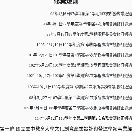
修業規則
98
年
4
月
6
日
97
學年度第
2
學期第
3
次所務會議通過
98
年
6
月
3
日
97
學年度第
2
學期第
4
次所務會議修訂通過
99
年
3
月
18
日
98
學年度第
2
學期課程委員會修訂通過
100
年
08
月
10
日
100
學年度第
1
學期學程事務會議修訂通過
101
年
12
月
21
日
101
學年度第
1
學期第
2
次學程事務會議修訂通過
102
年
5
月
23
日
101
學年度第
2
學期第
1
次學程事務會議修訂通過
102
年
10
月
17
日
102
學年度第
1
學期第
3
次學程事務會議修訂通過
103
年
10
月
1
日
103
學年度第
1
學期第
2
次系所事務會議
修訂通過
108
年
5
月
27
日
107
學年度第二學期第
1
次系所事務會議修訂通過
109
年
3
月
30
日
108
年學年度第二學期第
2
次系所事務會議修正通過
114
年
5
月
12
日
113
學年度第二學期第
2
次系務會議修正通過
第一條 國立臺中教育大學文化創意產業設計與營運學系事業經