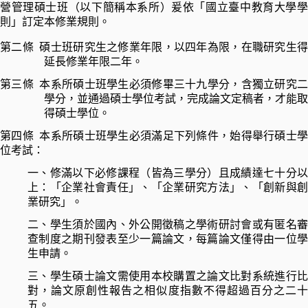
營管理碩士班（以下簡稱本系所）爰依「國立臺中教育大學學
則」訂定本修業規則。
第二條
碩士班研究生之修業年限，以四年為限，在職研究生
延長修業年限二年。
第三條
本系所碩士班學生必須修畢三十九學分，含獨立研究
學分，並通過碩士學位考試，完成論文定稿者，才能取
得碩士學位。
第四條
本系所碩士班學生必須滿足下列條件，始得舉行碩士
位考試：
一、修滿以下必修課程（皆為三學分）且成績達七十分以
上：「企業社會責任」、「企業研究方法」、「創新與創
業研究」。
二、
學生須於國內、外公開徵稿之學術研討會或有匿名
查制度之期刊發表至少一篇論文，每篇論文僅得由一位學
生申請。
三、
學生碩士論文需使用本校購置之論文比對系統進行
對，論文原創性報告之相似度指數不得超過百分之二十
五。