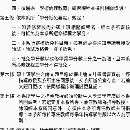
四、
須通過「學術倫理教育」研習課程並檢附相關證明。
第五條
依本系所「學分抵免要點」規定：
一、如曾修習校內外碩士班相關課程者，經本系所審核
後，可抵免為本系所選修課程之學分。
二、
本系所審核抵免科目時，如有必要得通知申請者接
甄試，甄試及格者，准予抵免。
三、
抵免學分數以應修畢業學分數三分之一為限，且
本
所必修課程之學分不得抵免
。
第六條
碩士班學生之論文題目應於提出論文計畫書審查前，
指導教授及系所主任同意後，交系所辦公室存查。若論
文題目更改，依同樣程序辦理變更登記。
第七條
本系所學生之指導教授必須於新生入學當學年度於本
所開課者。若選定非本系所專、兼任教師為指導教授，
除須經本系所同意外，亦須由本系所專任教師共同指
導。
本系所每位專任教師每學年指導學生數以六人為原
則。